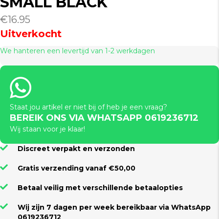
SMALL BLACK
€
16.95
Uitverkocht
We hanteren een levertijd van 1-2 werkdagen
Staat jou artikel er niet bij of heb je een vraag?
BEREIK ONS VIA WHATSAPP 0619236712
Wij staan voor je klaar!
Discreet verpakt en verzonden
Gratis verzending vanaf €50,00
Betaal veilig met verschillende betaalopties
Wij zijn 7 dagen per week bereikbaar via WhatsApp
0619236712