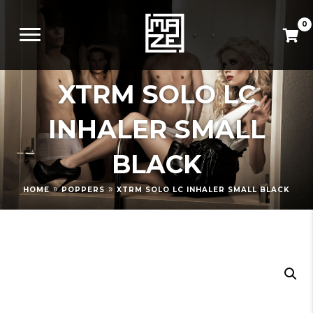
0
XTRM SOLO LC
INHALER SMALL
BLACK
»
»
HOME
POPPERS
XTRM SOLO LC INHALER SMALL BLACK