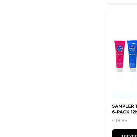
SAMPLER T
6-PACK 12
€
19.95
TOEVOE