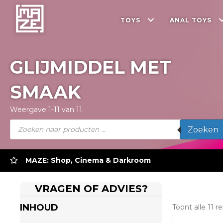
TOYS
ANAL TOYS
GLIJMIDDEL MET
SMAAK
Weergave 1-11 van 11.
Producten
Zoeken
zoeken
MAZE: Shop, Cinema & Darkroom
VRAGEN OF ADVIES?
INHOUD
Toont alle 11 r