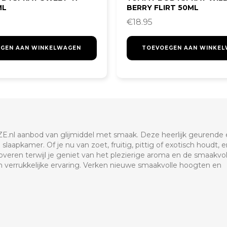
ML
BERRY FLIRT 50ML
€
18.95
GEN AAN WINKELWAGEN
TOEVOEGEN AAN WINKE
nl aanbod van glijmiddel met smaak. Deze heerlijk geurende 
apkamer. Of je nu van zoet, fruitig, pittig of exotisch houdt, er
overen terwijl je geniet van het plezierige aroma en de smaakvol
en verrukkelijke ervaring. Verken nieuwe smaakvolle hoogten en