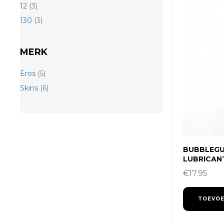
12
(3)
130
(3)
MERK
Eros
(5)
Skins
(6)
BUBBLEGU
LUBRICAN
€
17.95
TOEVOE