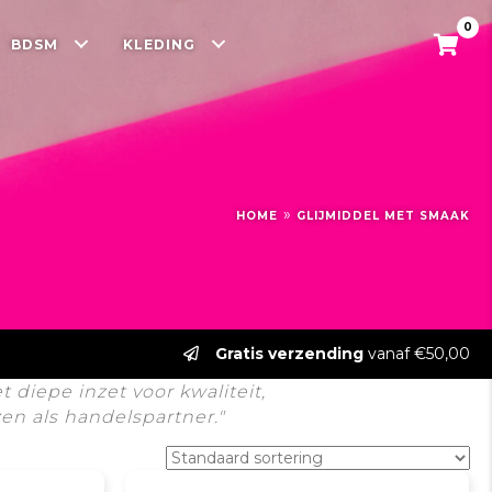
0
BDSM
KLEDING
»
HOME
GLIJMIDDEL MET SMAAK
Gratis verzending
vanaf €50,00
diepe inzet voor kwaliteit,
n als handelspartner."