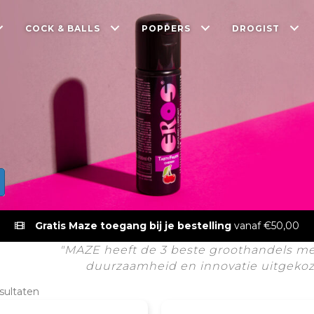
COCK & BALLS
POPPERS
DROGIST
Gratis Maze toegang bij je bestelling
vanaf €50,00
"MAZE heeft de 3 beste groothandels met 
duurzaamheid en innovatie uitgekoze
esultaten