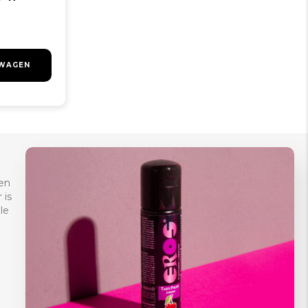
LWAGEN
en
 is
le