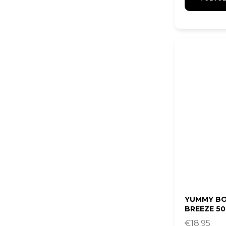
YUMMY BO
BREEZE 5
€
18.95