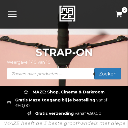
0
STRAP-ON
Weergave 1-10 van 10.
Producten
Zoeken
zoeken
MAZE: Shop, Cinema & Darkroom
Gratis Maze toegang bij je bestelling
vanaf
€50,00
Gratis verzending
vanaf €50,00
"MAZE heeft de 3 beste groothandels met diepe