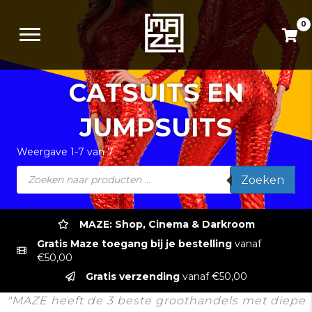
0
CATSUITS EN
JUMPSUITS
Weergave 1-7 van 7.
Producten
Zoeken
zoeken
MAZE: Shop, Cinema & Darkroom
Gratis Maze toegang bij je bestelling
vanaf
€50,00
Gratis verzending
vanaf €50,00
"MAZE heeft de 3 beste groothandels met diepe