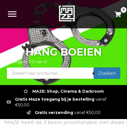
0
HANG BOEIEN
Weergave 1-0 van 0.
Producten
Zoeken
zoeken
MAZE: Shop, Cinema & Darkroom
Gratis Maze toegang bij je bestelling
vanaf
€50,00
Gratis verzending
vanaf €50,00
"MAZE heeft de 3 beste groothandels met diepe