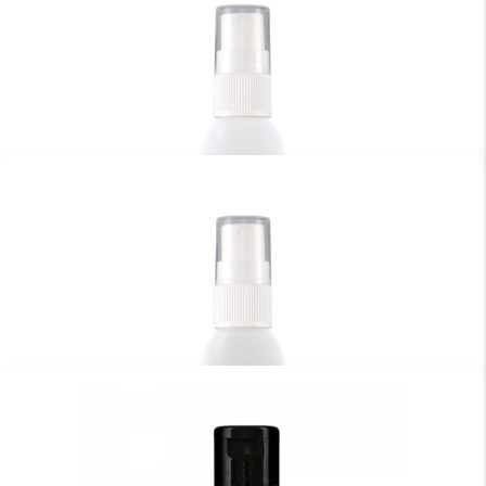
YUMMY BODYSPRAY ICEBREAKER 50ML
€
18.95
TOEVOEGEN AAN WINKELWAGEN
YUMMY BODYSPRAY SIP ‘N SPRITZ 50ML
€
18.95
TOEVOEGEN AAN WINKELWAGEN
YUMMY BODYSPRAY SWEET ‘N SALTY 50ML
€
18.95