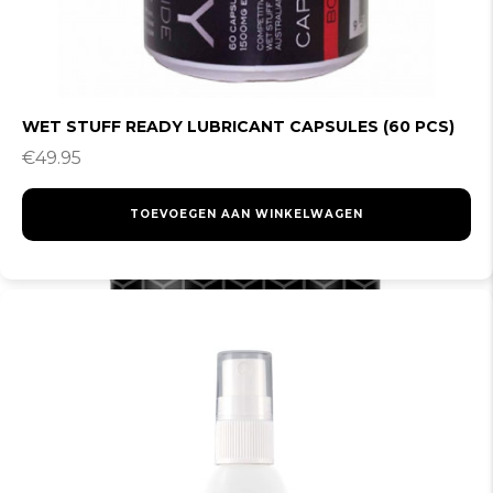
TOEVOEGEN AAN WINKELWAGEN
WATER-SILICONE BASED WITH PANTHENOL 100ML
€
29.95
TOEVOEGEN AAN WINKELWAGEN
WET STUFF READY LUBRICANT CAPSULES (60 PCS)
€
49.95
TOEVOEGEN AAN WINKELWAGEN