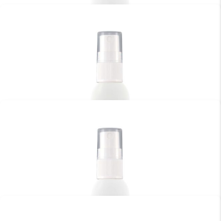
WATER-SILICONE BASED WITH PANTHENOL 200ML
€
38.95
TOEVOEGEN AAN WINKELWAGEN
YUMMY BODYSPRAY CHERRY MINT BREEZE 50ML
€
18.95
TOEVOEGEN AAN WINKELWAGEN