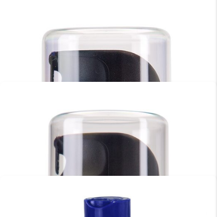
SAMPLER TUBES – VITAL 3-PACK 12ML
€
13.95
TOEVOEGEN AAN WINKELWAGEN
UNIHORN TOY CLEANER 100ML.
€
11.95
TOEVOEGEN AAN WINKELWAGEN