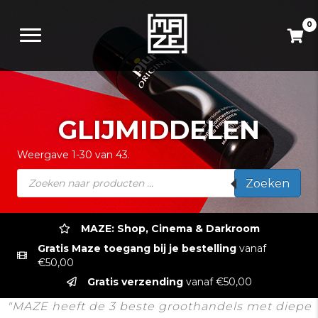
0
GLIJMIDDELEN
Weergave 1-30 van 43.
Producten
Zoeken
zoeken
MAZE: Shop, Cinema & Darkroom
Gratis Maze toegang bij je bestelling
vanaf
€50,00
Gratis verzending
vanaf €50,00
"MAZE heeft de 3 beste groothandels met diepe