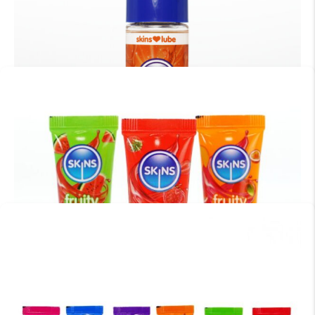
MILKY LUBRICANT BIO 100 ML.
€
13.95
TOEVOEGEN AAN WINKELWAGEN
MEGA POWER BODYGLIDE 125ML
€
36.95
SALTED CARAMEL WATER BASED LUBRICANT 130ML
€
17.95
TOEVOEGEN AAN WINKELWAGEN
TOEVOEGEN AAN WINKELWAGEN