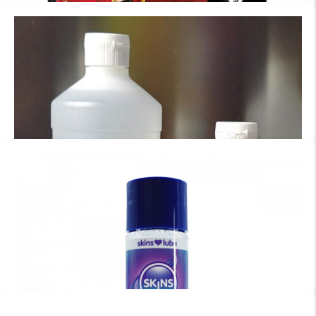
DRAGON INTENSIFY CREME 60ML.
€
82.95
TOEVOEGEN AAN WINKELWAGEN