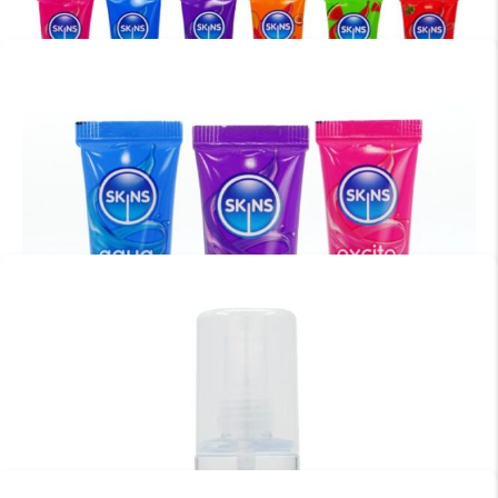
SAMPLER TUBES – FRUITY 3-PACK 12ML
€
12.95
TOEVOEGEN AAN WINKELWAGEN
SAMPLER TUBES – VITAL & FRUITY 6-PACK 12ML
€
19.95
TOEVOEGEN AAN WINKELWAGEN