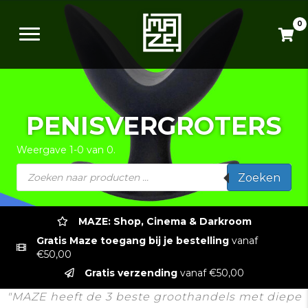
0
PENISVERGROTERS
Weergave 1-0 van 0.
Producten
Zoeken
zoeken
MAZE: Shop, Cinema & Darkroom
Gratis Maze toegang bij je bestelling
vanaf
€50,00
Gratis verzending
vanaf €50,00
"MAZE heeft de 3 beste groothandels met diepe