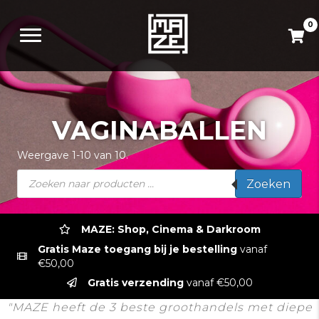
0
VAGINABALLEN
Weergave 1-10 van 10.
Producten
Zoeken
zoeken
MAZE: Shop, Cinema & Darkroom
Gratis Maze toegang bij je bestelling
vanaf
€50,00
Gratis verzending
vanaf €50,00
"MAZE heeft de 3 beste groothandels met diepe