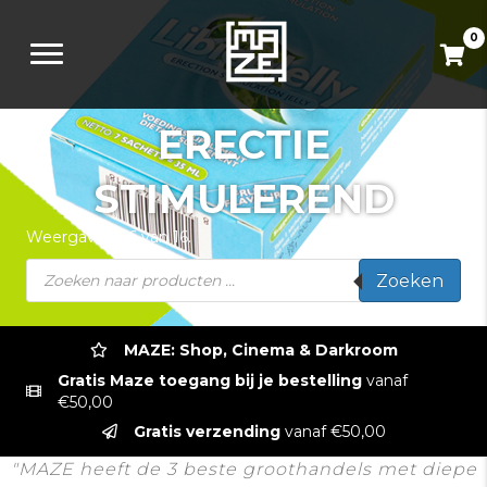
0
ERECTIE
STIMULEREND
Weergave 1-16 van 16.
Producten
Zoeken
zoeken
MAZE: Shop, Cinema & Darkroom
Gratis Maze toegang bij je bestelling
vanaf
€50,00
Gratis verzending
vanaf €50,00
"MAZE heeft de 3 beste groothandels met diepe