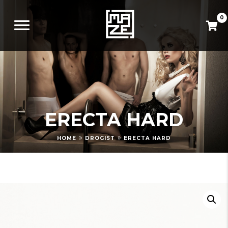
0
ERECTA HARD
»
»
HOME
DROGIST
ERECTA HARD