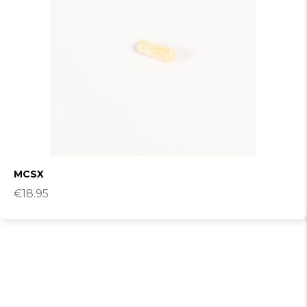
MCSX
€
18.95