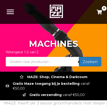
0
MACHINES
Weergave 1-2 van 2.
Producten
Zoeken
zoeken
MAZE: Shop, Cinema & Darkroom
Gratis Maze toegang bij je bestelling
vanaf
€50,00
Gratis verzending
vanaf €50,00
"MAZE heeft de 3 beste groothandels met diepe