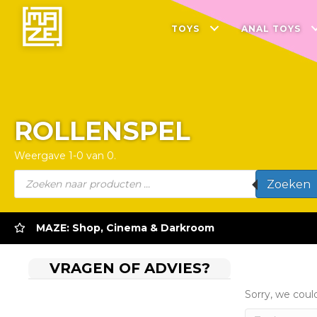
TOYS
ANAL TOYS
ROLLENSPEL
Weergave 1-0 van 0.
Producten
Zoeken
zoeken
MAZE: Shop, Cinema & Darkroom
VRAGEN OF ADVIES?
Sorry, we could