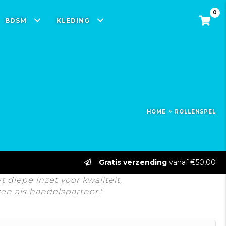
0
BDSM
KLEDING
»
HOME
ROLLENSPEL
Gratis verzending
vanaf €50,00
diepe inzet voor kwaliteit,
n als handelspartner."