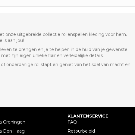
t onze uitgebreide collectie rollenspellen kleding voor hem.
 is aan jou!
 leven te brengen en je te helpen in de huid van je gewenste
met zijn eigen unieke flair en verleidelijke details.
 of onderdanige rol stapt en geniet van het spel van macht en
KLANTENSERVICE
a Groningen
FAQ
a Den Haag
Retourbeleid