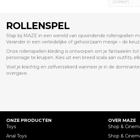
ROLLENSPEL
Stap bij MAZE in een wereld van opwindende rollenspellen me
Verander in een verleidelijke of gehoorzaam meisje – de keuze
Onze rollenspellen kleding is ontworpen om je fantasieën tot
personage te kruipen. Kies uit een breed scala aan outfits, elk 
Voel je krachtig en zelfverzekerd wanneer je in de dominante
overgave.
ONZE PRODUCTEN
OVER MAZE
Toys
Shop & Cinem
Anal Toys
Shop & Cinem