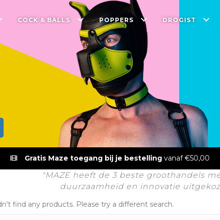
COCK & BALLS
POPPERS
DROGIST
Gratis Maze toegang bij je bestelling
vanaf €50,00
"MAZE heeft de 3 beste groothandels met 
duurzaamheid en innovatie uitgekoze
n't find any products. Please try a different search.