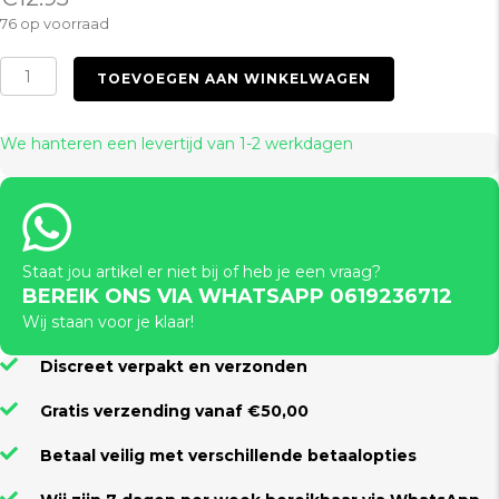
76 op voorraad
Geisha
TOEVOEGEN AAN WINKELWAGEN
Balls
(Pink)
aantal
We hanteren een levertijd van 1-2 werkdagen
Staat jou artikel er niet bij of heb je een vraag?
BEREIK ONS VIA WHATSAPP 0619236712
Wij staan voor je klaar!
Discreet verpakt en verzonden
Gratis verzending vanaf €50,00
Betaal veilig met verschillende betaalopties