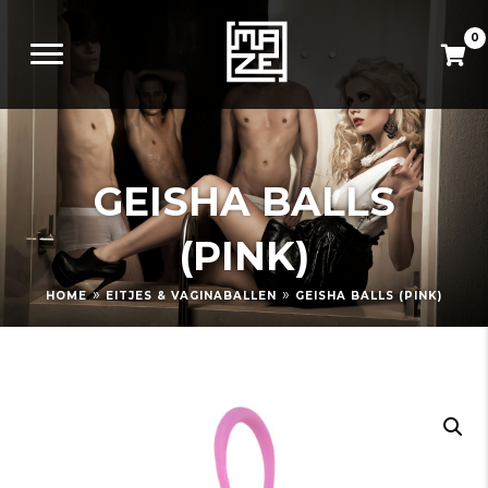
0
GEISHA BALLS
(PINK)
»
»
HOME
EITJES & VAGINABALLEN
GEISHA BALLS (PINK)