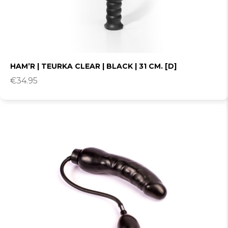
HAM’R | TEURKA CLEAR | BLACK | 31 CM. [D]
€
34.95