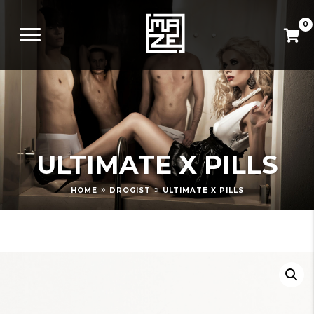
0
ULTIMATE X PILLS
»
»
HOME
DROGIST
ULTIMATE X PILLS