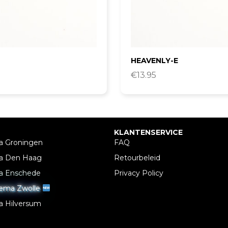
HEAVENLY-E
€
13.95
KLANTENSERVICE
a Groningen
FAQ
a Den Haag
Retourbeleid
a Enschede
Privacy Policy
nema Zwolle
a Hilversum