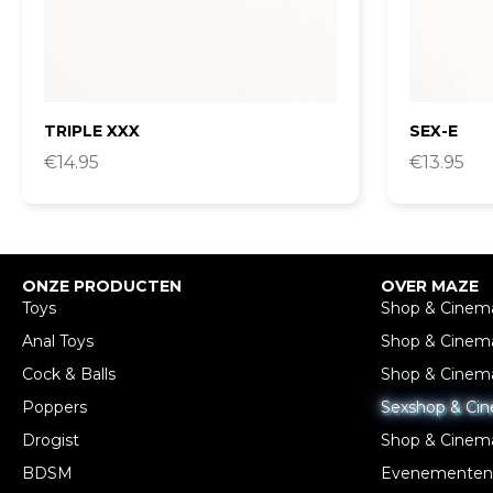
TRIPLE XXX
SEX-E
€
14.95
€
13.95
ONZE PRODUCTEN
OVER MAZE
Toys
Shop & Cinem
Anal Toys
Shop & Cinem
Cock & Balls
Shop & Cinem
Poppers
Sexshop & Ci
Drogist
Shop & Cinem
BDSM
Evenementen