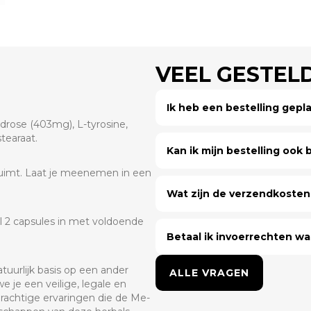
VEEL GESTEL
Ik heb een bestelling gep
drose (403mg), L-tyrosine,
tearaat.
Kan ik mijn bestelling ook bi
rruimt. Laat je meenemen in een
Wat zijn de verzendkosten 
 2 capsules in met voldoende
Betaal ik invoerrechten wa
uurlijk basis op een ander
ALLE VRAGEN
 je een veilige, legale en
prachtige ervaringen die de Me-