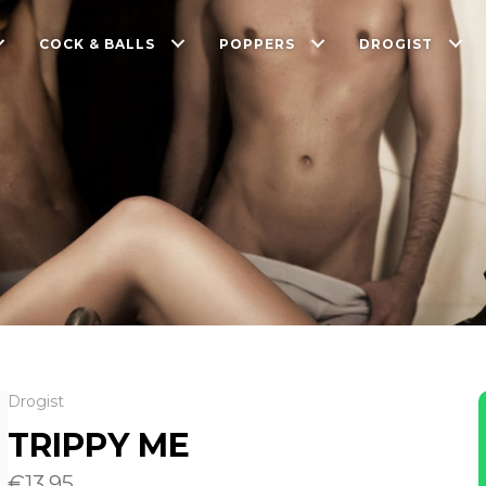
COCK & BALLS
POPPERS
DROGIST
Drogist
TRIPPY ME
€
13.95