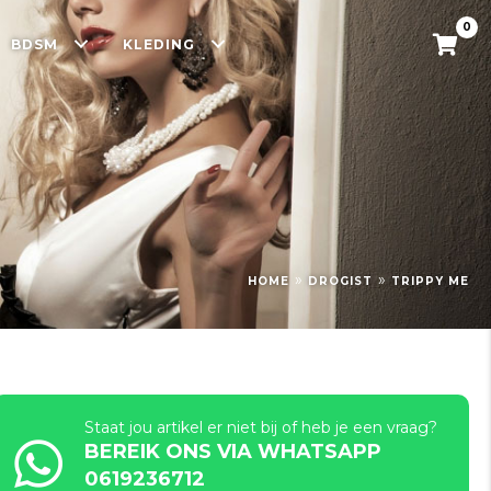
0
BDSM
KLEDING
»
»
HOME
DROGIST
TRIPPY ME
Staat jou artikel er niet bij of heb je een vraag?
BEREIK ONS VIA WHATSAPP
0619236712