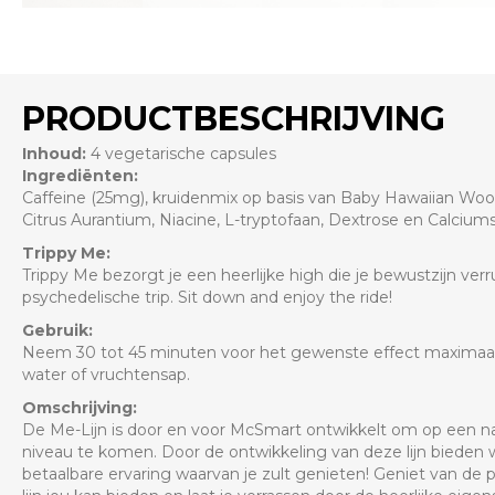
PRODUCTBESCHRIJVING
Inhoud:
4 vegetarische capsules
Ingrediënten:
Caffeine (25mg), kruidenmix op basis van Baby Hawaiian Woo
Citrus Aurantium, Niacine, L-tryptofaan, Dextrose en Calciums
Trippy Me:
Trippy Me bezorgt je een heerlijke high die je bewustzijn ve
psychedelische trip. Sit down and enjoy the ride!
Gebruik:
Neem 30 tot 45 minuten voor het gewenste effect maximaal
water of vruchtensap.
Omschrijving:
De Me-Lijn is door en voor McSmart ontwikkelt om op een nat
niveau te komen. Door de ontwikkeling van deze lijn bieden we
betaalbare ervaring waarvan je zult genieten! Geniet van de 