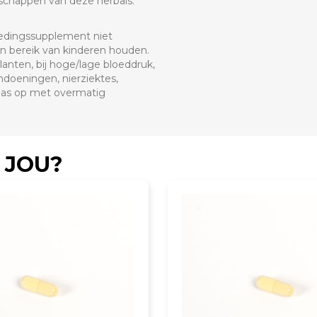
enschappen van deze herbals.
oedingssupplement niet
en bereik van kinderen houden.
anten, bij hoge/lage bloeddruk,
ndoeningen, nierziektes,
 pas op met overmatig
 JOU?