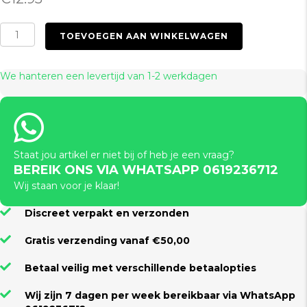
Ultimate
TOEVOEGEN AAN WINKELWAGEN
Beads
Blue
aantal
We hanteren een levertijd van 1-2 werkdagen
Staat jou artikel er niet bij of heb je een vraag?
BEREIK ONS VIA WHATSAPP 0619236712
Wij staan voor je klaar!
Discreet verpakt en verzonden
Gratis verzending vanaf €50,00
Betaal veilig met verschillende betaalopties
Wij zijn 7 dagen per week bereikbaar via WhatsApp