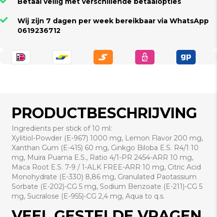
Betaal veilig met verschillende betaalopties
Wij zijn 7 dagen per week bereikbaar via WhatsApp
0619236712
PRODUCTBESCHRIJVING
Ingredients per stick of 10 ml:
Xylitiol-Powder (E-967) 1000 mg, Lemon Flavor 200 mg,
Xanthan Gum (E-415) 60 mg, Ginkgo Biloba E.S. R4/1 10
mg, Muira Puama E.S., Ratio 4/1-PR 2454-ARR 10 mg,
Maca Root E.S. 7-9 / 1-ALK FREE-ARR 10 mg, Citric Acid
Monohydrate (E-330) 8,86 mg, Granulated Paotassium
Sorbate (E-202)-CG 5 mg, Sodium Benzoate (E-211)-CG 5
mg, Sucralose (E-955)-CG 2,4 mg, Aqua to q.s.
VEEL GESTELDE VRAGEN