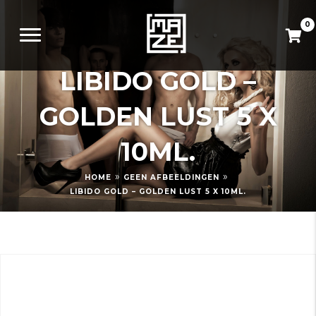
0
LIBIDO GOLD –
GOLDEN LUST 5 X
10ML.
»
»
HOME
GEEN AFBEELDINGEN
LIBIDO GOLD – GOLDEN LUST 5 X 10ML.