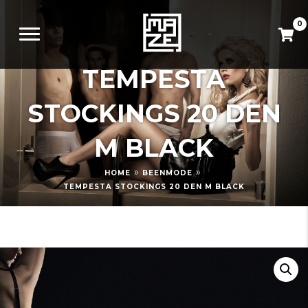
0
TEMPESTA
STOCKINGS 20 DEN
M BLACK
»
»
HOME
BEENMODE
TEMPESTA STOCKINGS 20 DEN M BLACK