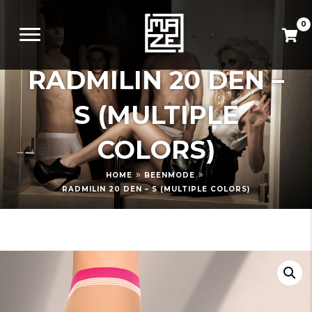
0
RADMILIN 20 DEN –
S (MULTIPLE
COLORS)
»
»
HOME
BEENMODE
RADMILIN 20 DEN – S (MULTIPLE COLORS)