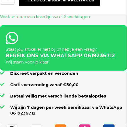
TOEVOEGEN AAN WINKELWAGEN
20
DEN
-
We hanteren een levertijd van 1-2 werkdagen
S
(Multiple
Colors)
aantal
Staat jou artikel er niet bij of heb je een vraag?
BEREIK ONS VIA WHATSAPP 0619236712
Wij staan voor je klaar!
Discreet verpakt en verzonden
Gratis verzending vanaf €50,00
Betaal veilig met verschillende betaalopties
Wij zijn 7 dagen per week bereikbaar via WhatsApp
0619236712