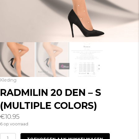
Kleding
RADMILIN 20 DEN – S
(MULTIPLE COLORS)
€
10.95
6 op voorraad
Radmilin