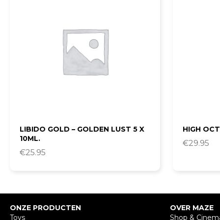
LIBIDO GOLD – GOLDEN LUST 5 X
HIGH OCT
10ML.
€
29.95
€
25.95
ONZE PRODUCTEN
OVER MAZE
Toys
Shop & Cinem