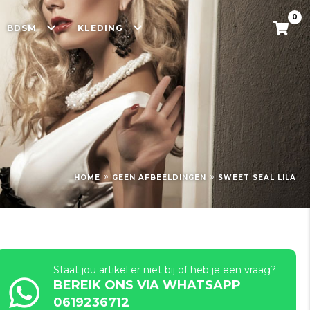
0
BDSM
KLEDING
»
»
HOME
GEEN AFBEELDINGEN
SWEET SEAL LILA
Staat jou artikel er niet bij of heb je een vraag?
BEREIK ONS VIA WHATSAPP
0619236712