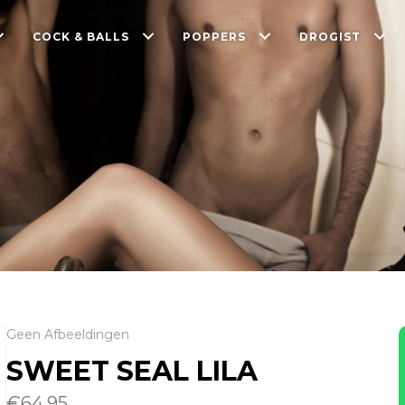
COCK & BALLS
POPPERS
DROGIST
Geen Afbeeldingen
SWEET SEAL LILA
€
64.95