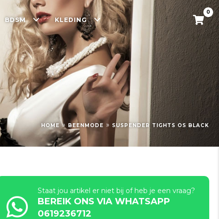
0
BDSM
KLEDING
»
»
HOME
BEENMODE
SUSPENDER TIGHTS OS BLACK
Staat jou artikel er niet bij of heb je een vraag?
BEREIK ONS VIA WHATSAPP
0619236712