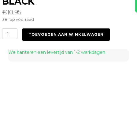
BLACK
€
10.95
381 op voorraad
Suspender
TOEVOEGEN AAN WINKELWAGEN
Tights
OS
Black
We hanteren een levertijd van 1-2 werkdagen
aantal