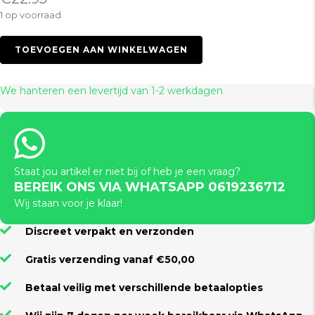
1 op voorraad
Spotyfass
TOEVOEGEN AAN WINKELWAGEN
16
x
7
We hanteren een levertijd van 1-2 werkdagen
cm
aantal
Staat jou artikel er niet bij of heb je een vraag?
BEREIK ONS VIA WHATSAPP 0619236712
Wij staan voor je klaar!
Discreet verpakt en verzonden
Gratis verzending vanaf €50,00
Betaal veilig met verschillende betaalopties