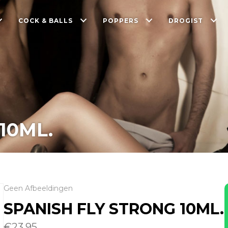
COCK & BALLS
POPPERS
DROGIST
10ML.
Geen Afbeeldingen
SPANISH FLY STRONG 10ML.
€
23.95