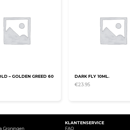
OLD – GOLDEN GREED 60
DARK FLY 10ML.
€
23.95
KLANTENSERVICE
a Groningen
FAQ