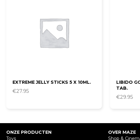
EXTREME JELLY STICKS 5 X 10ML.
LIBIDO G
TAB.
€
27.95
€
29.95
ONZE PRODUCTEN
OVER MAZE
Toys
Shop & Cinem