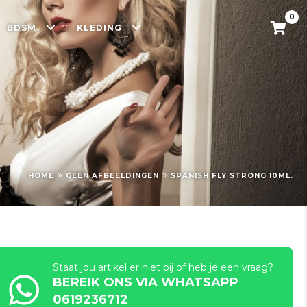
0
BDSM
KLEDING
»
»
HOME
GEEN AFBEELDINGEN
SPANISH FLY STRONG 10ML.
Staat jou artikel er niet bij of heb je een vraag?
BEREIK ONS VIA WHATSAPP
0619236712