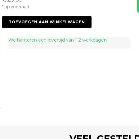
1 op voorraad
Spanish
TOEVOEGEN AAN WINKELWAGEN
Fly
Strong
10ml.
We hanteren een levertijd van 1-2 werkdagen
aantal
VEEL GESTEL