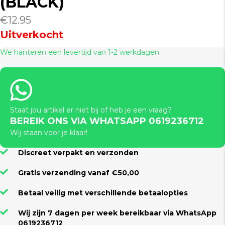
(BLACK)
€
12.95
Uitverkocht
We hanteren een levertijd van 1-2 werkdagen
Staat jou artikel er niet bij of heb je een vraag?
BEREIK ONS VIA WHATSAPP 0619236712
Wij staan voor je klaar!
Discreet verpakt en verzonden
Gratis verzending vanaf €50,00
Betaal veilig met verschillende betaalopties
Wij zijn 7 dagen per week bereikbaar via WhatsApp
0619236712