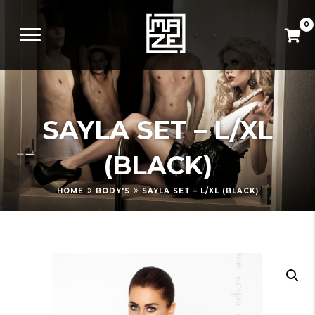
0
SAYLA SET – L/XL
(BLACK)
»
»
HOME
BODY'S
SAYLA SET – L/XL (BLACK)