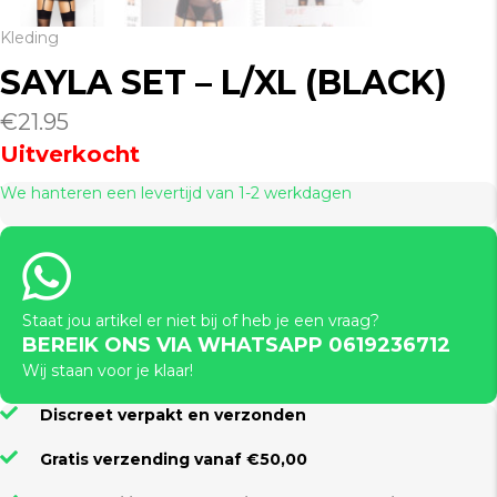
Kleding
SAYLA SET – L/XL (BLACK)
€
21.95
Uitverkocht
We hanteren een levertijd van 1-2 werkdagen
Staat jou artikel er niet bij of heb je een vraag?
BEREIK ONS VIA WHATSAPP 0619236712
Wij staan voor je klaar!
Discreet verpakt en verzonden
Gratis verzending vanaf €50,00