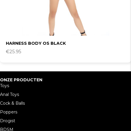
HARNESS BODY OS BLACK
€
25.95
ONZE PRODUCTEN
Toys
Anal Toys
Cock & Balls
Poppers
Drogist
BDSM