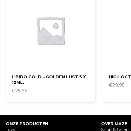
LIBIDO GOLD – GOLDEN LUST 5 X
HIGH OCT
10ML.
€
29.95
€
25.95
ONZE PRODUCTEN
OVER MAZE
Toys
Shop & Cinem