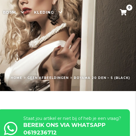
0
BDSM
KLEDING
»
»
HOME
GEEN AFBEELDINGEN
ROYAMA 20 DEN – S (BLACK)
Staat jou artikel er niet bij of heb je een vraag?
BEREIK ONS VIA WHATSAPP
0619236712