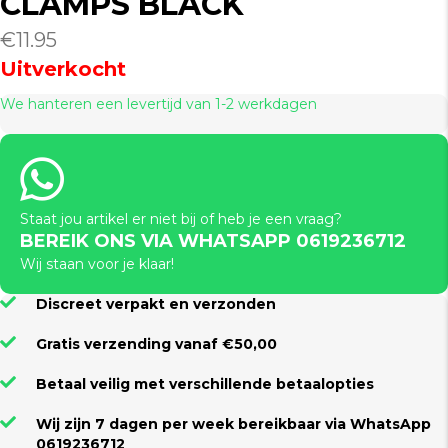
CLAMPS BLACK
€
11.95
Uitverkocht
We hanteren een levertijd van 1-2 werkdagen
Staat jou artikel er niet bij of heb je een vraag?
BEREIK ONS VIA WHATSAPP 0619236712
Wij staan voor je klaar!
Discreet verpakt en verzonden
Gratis verzending vanaf €50,00
Betaal veilig met verschillende betaalopties
Wij zijn 7 dagen per week bereikbaar via WhatsApp
0619236712