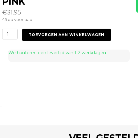
PINK
€
31.95
45 op voorraad
Chain
TOEVOEGEN AAN WINKELWAGEN
Top
OS
Reflection
We hanteren een levertijd van 1-2 werkdagen
Pink
aantal
VEEL GESTEL