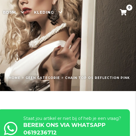
0
BDSM
KLEDING
»
»
HOME
GEEN CATEGORIE
CHAIN TOP OS REFLECTION PINK
Staat jou artikel er niet bij of heb je een vraag?
BEREIK ONS VIA WHATSAPP
0619236712