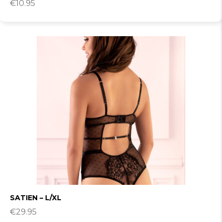
€
10.95
SATIEN – L/XL
€
29.95