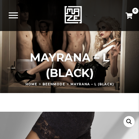
0
MAYRANA – L
(BLACK)
»
»
HOME
BEENMODE
MAYRANA – L (BLACK)