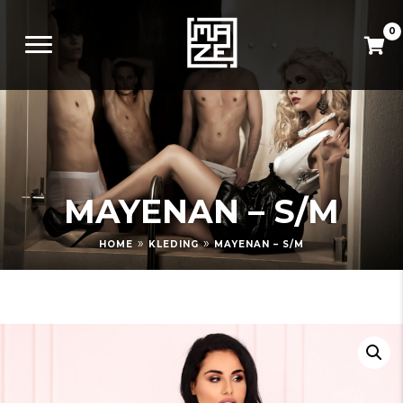
0
MAYENAN – S/M
»
»
HOME
KLEDING
MAYENAN – S/M