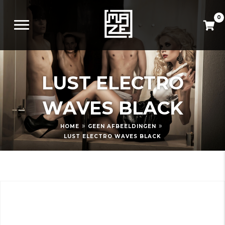
0
LUST ELECTRO
WAVES BLACK
»
»
HOME
GEEN AFBEELDINGEN
LUST ELECTRO WAVES BLACK