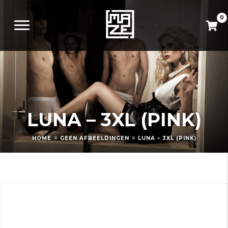
0
LUNA – 3XL (PINK)
»
»
HOME
GEEN AFBEELDINGEN
LUNA – 3XL (PINK)