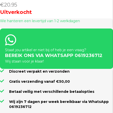
€
20.95
Uitverkocht
We hanteren een levertijd van 1-2 werkdagen
Staat jou artikel er niet bij of heb je een vraag?
BEREIK ONS VIA WHATSAPP 0619236712
Wij staan voor je klaar!
Discreet verpakt en verzonden
Gratis verzending vanaf €50,00
Betaal veilig met verschillende betaalopties
Wij zijn 7 dagen per week bereikbaar via WhatsApp
0619236712