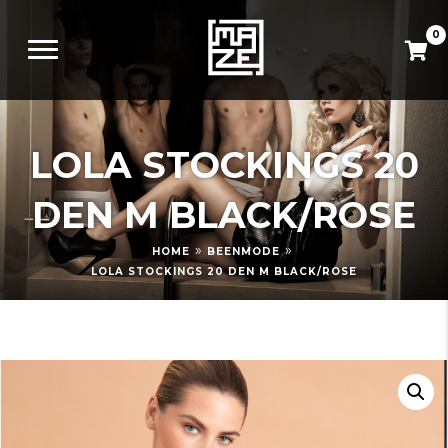
0
LOLA STOCKINGS 20
DEN M BLACK/ROSE
»
»
HOME
BEENMODE
LOLA STOCKINGS 20 DEN M BLACK/ROSE