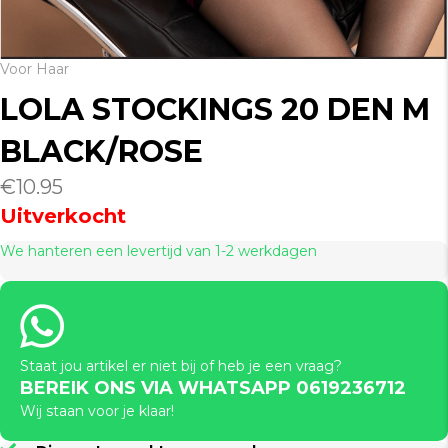
Voor Haar
LOLA STOCKINGS 20 DEN M
BLACK/ROSE
€
10.95
Uitverkocht
We hanteren een levertijd van 1-2 werkdagen
Staat jou artikel er niet bij of heb je een vraag?
BEREIK ONS VIA WHATSAPP 0619236712
Wij staan voor je klaar!