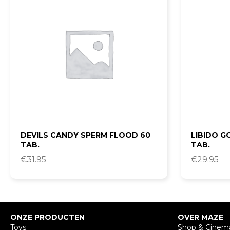
DEVILS CANDY SPERM FLOOD 60
LIBIDO G
TAB.
TAB.
€
31.95
€
29.95
ONZE PRODUCTEN
OVER MAZE
Toys
Shop & Cinem