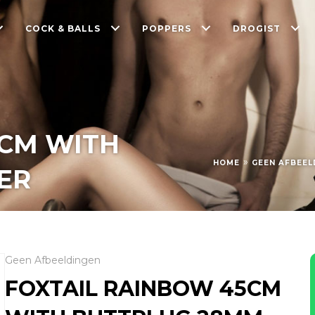
COCK & BALLS
POPPERS
DROGIST
5CM WITH
»
HOME
GEEN AFBEEL
ER
Geen Afbeeldingen
FOXTAIL RAINBOW 45CM