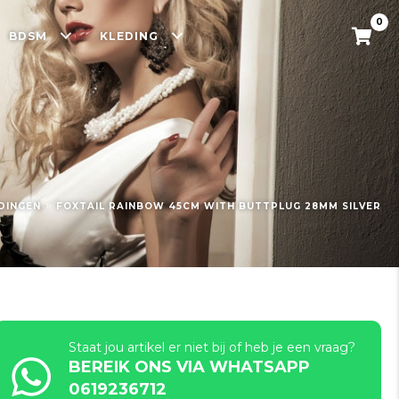
0
BDSM
KLEDING
»
DINGEN
FOXTAIL RAINBOW 45CM WITH BUTTPLUG 28MM SILVER
Staat jou artikel er niet bij of heb je een vraag?
BEREIK ONS VIA WHATSAPP
0619236712