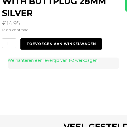
WITH BUTTPLUG 28MM
SILVER
€
14.95
12 op voorraad
Foxtail
TOEVOEGEN AAN WINKELWAGEN
Rainbow
45cm
with
We hanteren een levertijd van 1-2 werkdagen
Buttplug
28mm
Silver
aantal
VEEL GESTEL