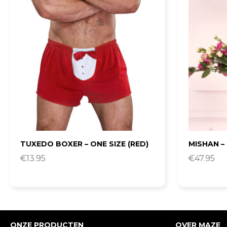
TUXEDO BOXER – ONE SIZE (RED)
MISHAN – 
€
13.95
€
47.95
ONZE PRODUCTEN
OVER MAZE