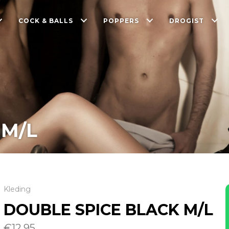
COCK & BALLS
POPPERS
DROGIST
 M/L
Kleding
DOUBLE SPICE BLACK M/L
€
12.95