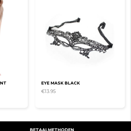
INT
EYE MASK BLACK
€
13.95
BETAALMETHODEN