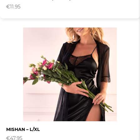
€
11.95
MISHAN – L/XL
€
47.95