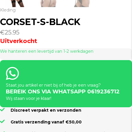
Kleding
CORSET-S-BLACK
€
25.95
Uitverkocht
We hanteren een levertijd van 1-2 werkdagen
Staat jou artikel er niet bij of heb je een vraag?
BEREIK ONS VIA WHATSAPP 0619236712
Wij staan voor je klaar!
Discreet verpakt en verzonden
Gratis verzending vanaf €50,00