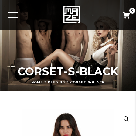
0
CORSET-S-BLACK
»
»
HOME
KLEDING
CORSET-S-BLACK