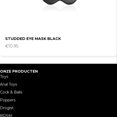
STUDDED EYE MASK BLACK
€
10.95
ONZE PRODUCTEN
Toys
Anal Toys
Cock & Balls
Poppers
Drogist
BDSM