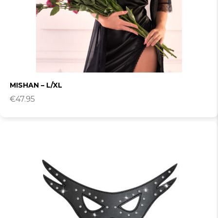
MISHAN – L/XL
€
47.95