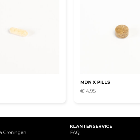
MDN X PILLS
€
14.95
KLANTENSERVICE
a Groningen
FAQ