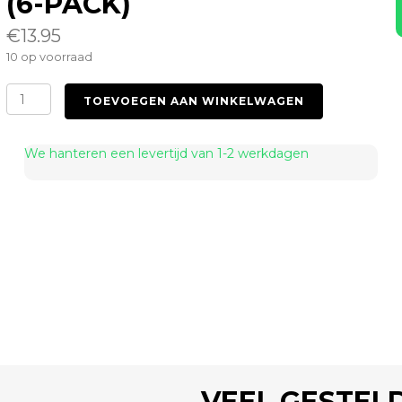
(6-PACK)
€
13.95
10 op voorraad
Condoms
TOEVOEGEN AAN WINKELWAGEN
Ultra
Thin
16
We hanteren een levertijd van 1-2 werkdagen
(6-
Pack)
aantal
VEEL GESTEL