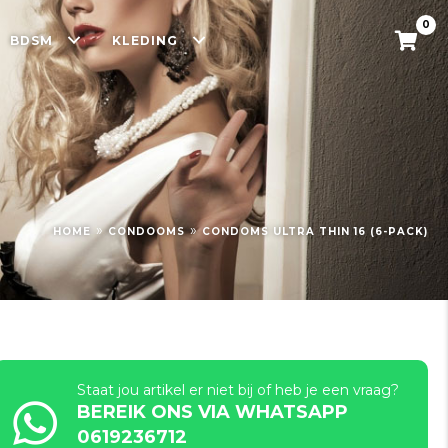
0
BDSM
KLEDING
»
»
HOME
CONDOOMS
CONDOMS ULTRA THIN 16 (6-PACK)
Staat jou artikel er niet bij of heb je een vraag?
BEREIK ONS VIA WHATSAPP
0619236712