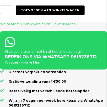
Condoms
TOEVOEGEN AAN WINKELWAGEN
Bubblegum
8
(6-
We hanteren een levertijd van 1-2 werkdagen
Pack)
aantal
Staat jou artikel er niet bij of heb je een vraag?
BEREIK ONS VIA WHATSAPP 0619236712
Wij staan voor je klaar!
Discreet verpakt en verzonden
Gratis verzending vanaf €50,00
Betaal veilig met verschillende betaalopties
Wij zijn 7 dagen per week bereikbaar via WhatsApp
0619236712