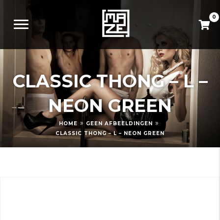
0
CLASSIC THONG – L –
NEON GREEN
»
»
HOME
GEEN AFBEELDINGEN
CLASSIC THONG – L – NEON GREEN