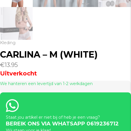
Kleding
CARLINA – M (WHITE)
€
13.95
Uitverkocht
We hanteren een levertijd van 1-2 werkdagen
Staat jou artikel er niet bij of heb je een vraag?
BEREIK ONS VIA WHATSAPP 0619236712
Wij staan voor je klaar!