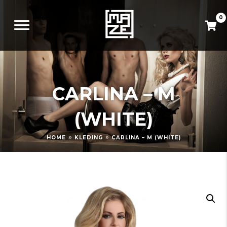
0
CARLINA – M
(WHITE)
»
»
HOME
KLEDING
CARLINA – M (WHITE)