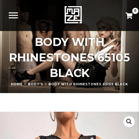
0
BODY WITH
RHINESTONES 65105
BLACK
»
»
HOME
BODY'S
BODY WITH RHINESTONES 65105 BLACK