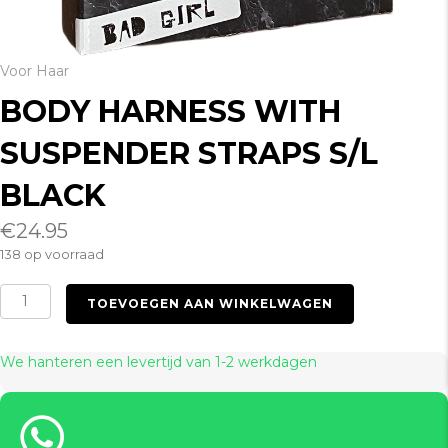
Voor Haar
BODY HARNESS WITH
SUSPENDER STRAPS S/L
BLACK
€
24.95
138 op voorraad
Body
TOEVOEGEN AAN WINKELWAGEN
Harness
with
Suspender
We hanteren een levertijd van 1-2 werkdagen
Straps
S/L
Black
aantal