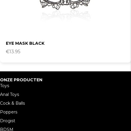
EYE MASK BLACK
€
13.95
ONZE PRODUCTEN
Toys
Anal Toys
Cock & Balls
Poppers
Drogist
BDSM