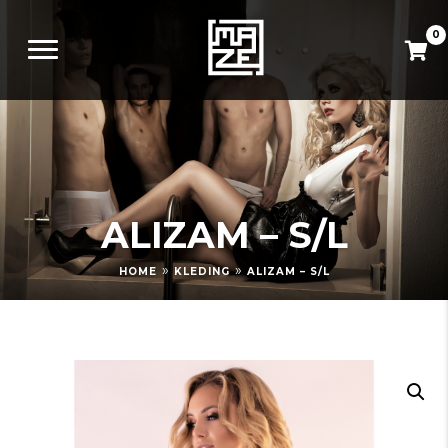
0
ALIZAM – S/L
»
»
HOME
KLEDING
ALIZAM – S/L