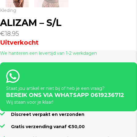
Kleding
ALIZAM – S/L
€
18.95
Uitverkocht
We hanteren een levertijd van 1-2 werkdagen
Staat jou artikel er niet bij of heb je een vraag?
BEREIK ONS VIA WHATSAPP 0619236712
Wij staan voor je klaar!
Discreet verpakt en verzonden
Gratis verzending vanaf €50,00