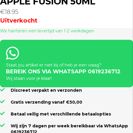
APPLE FUSION 50ML
€
18.95
Uitverkocht
We hanteren een levertijd van 1-2 werkdagen
Staat jou artikel er niet bij of heb je een vraag?
BEREIK ONS VIA WHATSAPP 0619236712
Wij staan voor je klaar!
Discreet verpakt en verzonden
Gratis verzending vanaf €50,00
Betaal veilig met verschillende betaalopties
Wij zijn 7 dagen per week bereikbaar via WhatsApp
0619236712