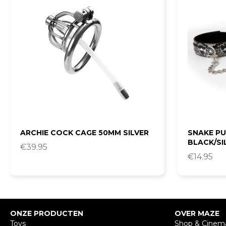
ARCHIE COCK CAGE 50MM SILVER
SNAKE PU
BLACK/SI
€
39.95
€
14.95
ONZE PRODUCTEN
OVER MAZE
Toys
Shop & Cinem