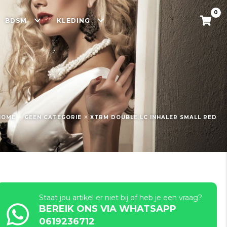
0
BDSM
KLEDING
»
»
HOME
GEEN CATEGORIE
XTRM DOUBLE LC INHALER SMALL RED
Staat jou artikel er niet bij of heb je een vraag?
BEREIK ONS VIA WHATSAPP
0619236712