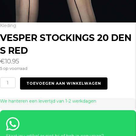
Kleding
VESPER STOCKINGS 20 DEN
S RED
€
10.95
5 op voorraad
Vesper
TOEVOEGEN AAN WINKELWAGEN
Stockings
20
DEN
We hanteren een levertijd van 1-2 werkdagen
S
red
aantal