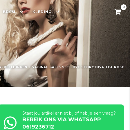
0
BDSM
KLEDING
»
AFBEELDINGEN
VAGINAL BALLS SET LOVE STORY DIVA TEA ROSE
Staat jou artikel er niet bij of heb je een vraag?
BEREIK ONS VIA WHATSAPP
0619236712