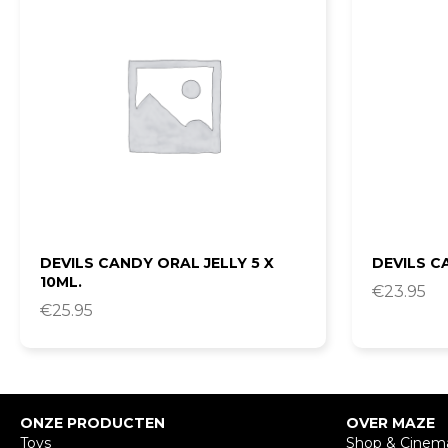
DEVILS CANDY ORAL JELLY 5 X
DEVILS C
10ML.
€
23.95
€
25.95
ONZE PRODUCTEN
OVER MAZE
Toys
Shop & Cinem