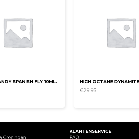
ANDY SPANISH FLY 10ML.
HIGH OCTANE DYNAMITE
€
29.95
KLANTENSERVICE
a Groningen
FAQ