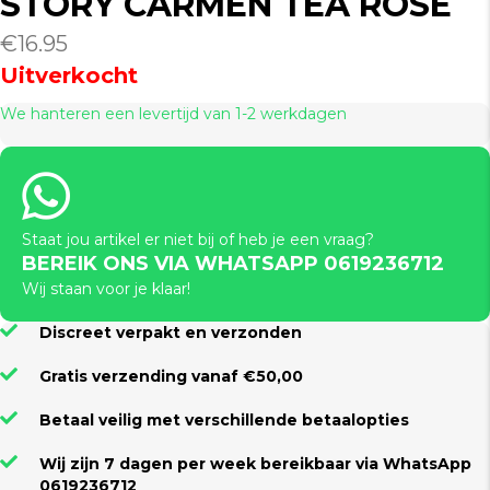
STORY CARMEN TEA ROSE
€
16.95
Uitverkocht
We hanteren een levertijd van 1-2 werkdagen
Staat jou artikel er niet bij of heb je een vraag?
BEREIK ONS VIA WHATSAPP 0619236712
Wij staan voor je klaar!
Discreet verpakt en verzonden
Gratis verzending vanaf €50,00
Betaal veilig met verschillende betaalopties
Wij zijn 7 dagen per week bereikbaar via WhatsApp
0619236712